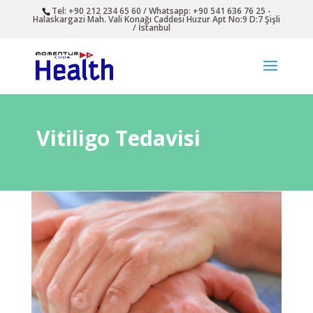
Tel: +90 212 234 65 60 / Whatsapp: +90 541 636 76 25 -
Halaskargazi Mah. Vali Konağı Caddesi Huzur Apt No:9 D:7 Şişli
/ İstanbul
Vitiligo Tedavisi